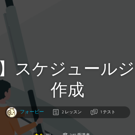
.3】スケジュール
作成
フォービー
2 レッスン
1 テスト