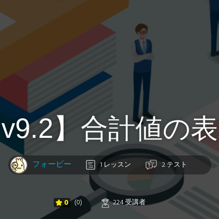
v9.2】合計値の
フォービー
1 レッスン
2 テスト
0
(0)
224 受講者