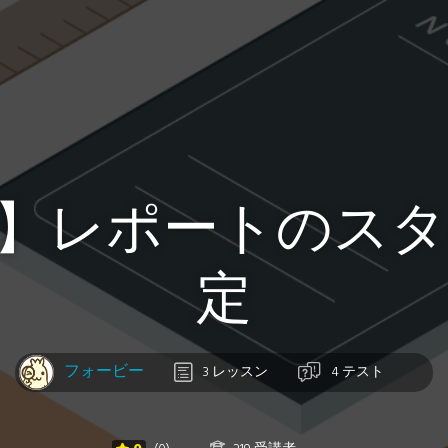
.2】レポートのス
定
フォービー
3 レッスン
4 テスト