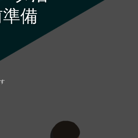
前準備
す