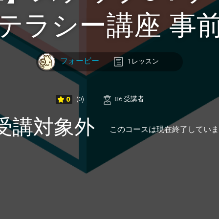
テラシー講座 事
フォービー
1 レッスン
0
(0)
86 受講者
受講対象外
このコースは現在終了していま