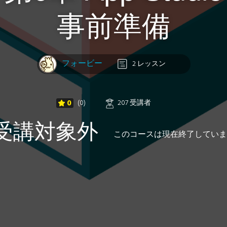
事前準備
フォービー
2 レッスン
0
(0)
207 受講者
受講対象外
このコースは現在終了していま